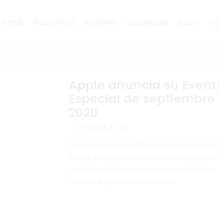
HOME
NOSOTROS
HOSTING
SEGURIDAD
BLOG
C
Apple anuncia su Event
Especial de septiembre
2020
/
13829
/
0
Apple ayer hizo oficial el evento especi
el que presentará sus nuevos productos
rumores indican que se presentará los
nuevos Apple Watch Series...