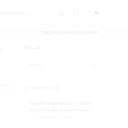
ONTÁCTENOS
0
Regresa a la página anterior
o
BUSCAR
BUSCAR
al en
ULTIMOS POSTS
: los
Apple anuncia su Evento
Especial de septiembre ...
septiembre 9, 2020