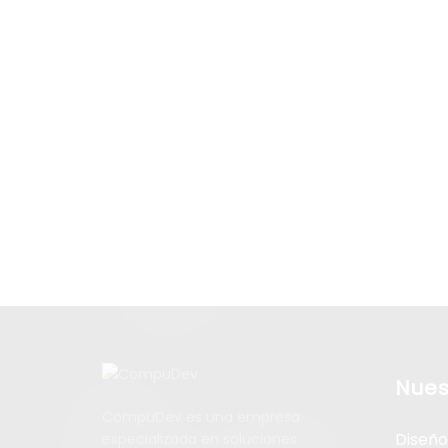
¡Suscríbase a nu
Nues
CompuDev es una empresa
Diseñ
especializada en soluciones