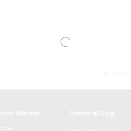
estro boletín!
tras Ofertas
Desde el Blog
o Web